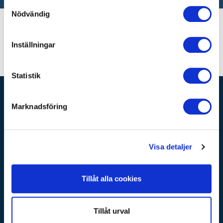
Samtyckesval
Nödvändig
Inställningar
Statistik
Om oss
Marknadsföring
Kontakta oss
GDPR
Visa detaljer
Allmänna villkor
Press
Tillåt alla cookies
Byggbranschens förlag
Byggbranschens entreprenadindex
Tillåt urval