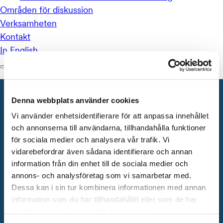
Denna webbplats använder cookies
Vi använder enhetsidentifierare för att anpassa innehållet
och annonserna till användarna, tillhandahålla funktioner
för sociala medier och analysera vår trafik. Vi
vidarebefordrar även sådana identifierare och annan
Byggbranschens
information från din enhet till de sociala medier och
annons- och analysföretag som vi samarbetar med.
utbildningscenter
Dessa kan i sin tur kombinera informationen med annan
information som du har tillhandahållit eller som de har
Start
/
Byggbranschens utbildningscenter
samlat in när du har använt deras tjänster.