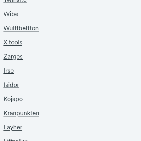
Wibe
Wulffbeltton
X tools
Zarges
Irse
Isidor
Kojapo
Kranpunkten
Layher