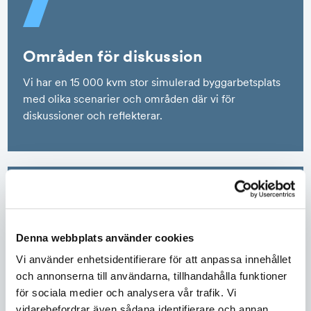
Områden för diskussion
Vi har en 15 000 kvm stor simulerad byggarbetsplats
med olika scenarier och områden där vi för
diskussioner och reflekterar.
Denna webbplats använder cookies
Vi använder enhetsidentifierare för att anpassa innehållet
Praktisk information inför en
och annonserna till användarna, tillhandahålla funktioner
för sociala medier och analysera vår trafik. Vi
utbildning
vidarebefordrar även sådana identifierare och annan