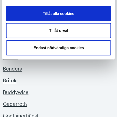
utveckling av nya scenarier och stationer.
Tillåt alla cookies
Kontakta oss för att bli samarbetspartner
Tillåt urval
Audiosafe
BGFIX
Endast nödvändiga cookies
Binsell
Benders
Britek
Buddywise
Cederroth
Containertjänst