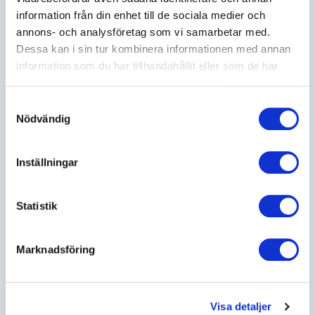
information från din enhet till de sociala medier och
Information till er som ska gå en utbildning i
annons- och analysföretag som vi samarbetar med.
Säkerhetsparken.
Dessa kan i sin tur kombinera informationen med annan
information som du har tillhandahållit eller som de har
samlat in när du har använt deras tjänster.
Säkerhetsparken är byggd
Samtyckesval
Nödvändig
i samarbete med våra
Inställningar
partners
Statistik
Säkerhetsparken samarbetar med ett stort
Marknadsföring
antal företag som stöttat med sin kunskap
och uppbyggnaden av parken. Kontakta oss
Visa detaljer
för samarbete – vi söker alltid nya partners för