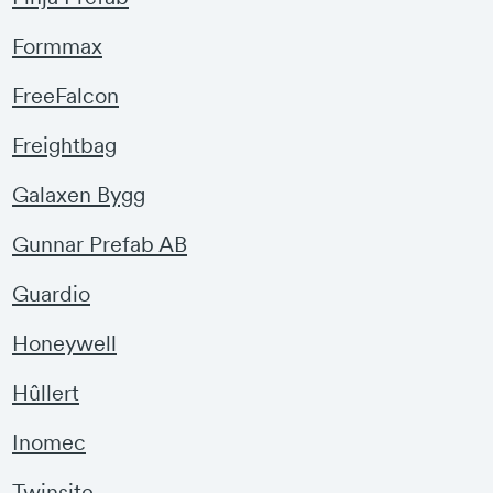
Formmax
FreeFalcon
Freightbag
Galaxen Bygg
Gunnar Prefab AB
Guardio
Honeywell
Hûllert
Inomec
Twinsite