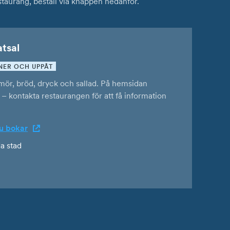
taurang, beställ via knappen nedanför.
tsal
NER OCH UPPÅT
mör, bröd, dryck och sallad. På hemsidan
 – kontakta restaurangen för att få information
u bokar
a stad