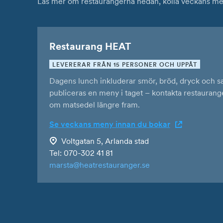
Läs mer om restaurangerna nedan, kolla veckans meny 
Restaurang HEAT
LEVERERAR FRÅN 15 PERSONER OCH UPPÅT
Dagens lunch inkluderar smör, bröd, dryck och s
publiceras en meny i taget – kontakta restaurange
om matsedel längre fram.
Se veckans meny innan du bokar
Voltgatan 5, Arlanda stad
Tel:
070-302 41 81
marsta@heatrestauranger.se