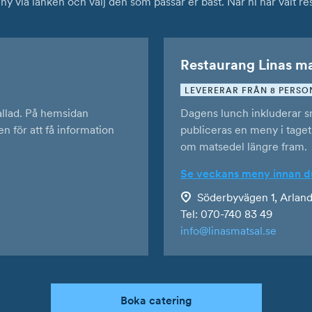
via länken och välj den som passar er bäst. När ni har valt res
Restaurang Linas ma
LEVERERAR FRÅN 8 PERSO
allad. På hemsidan
Dagens lunch inkluderar s
n för att få information
publiceras en meny i taget
om matsedel längre fram.
Se veckans meny innan d
Söderbyvägen 1, Arland
Tel:
070-740 83 49
info@linasmatsal.se
Boka catering