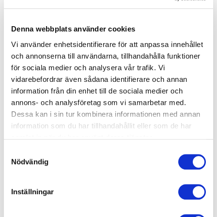
Det är mycket viktigt att eleverna har
kläder efter
väder.
Säkerställ att deltagarna fått information om
Denna webbplats använder cookies
att vi kommer att vara utomhus största delen under
Vi använder enhetsidentifierare för att anpassa innehållet
utbildningen. Hjälm och varselväst finns att låna här.
och annonserna till användarna, tillhandahålla funktioner
för sociala medier och analysera vår trafik. Vi
Vi har inte krav på skyddsskor.
vidarebefordrar även sådana identifierare och annan
information från din enhet till de sociala medier och
Vi ställer kravet på att
medföljande lärare
annons- och analysföretag som vi samarbetar med.
medverkar på utbildningen
för att kunna ha fortsatt
Dessa kan i sin tur kombinera informationen med annan
dialog när man är tillbaka i skolan.
information som du har tillhandahållit eller som de har
samlat in när du har använt deras tjänster.
Kontakt och bokning
Samtyckesval
Nödvändig
Utbildningen för gymnasieskolor är kostnadsfri och
för YH, högskola och universitet tar vi en mindre
avgift.
Kontakta oss
för att boka. Gymnasieskolor har
Inställningar
genom er lokala
BYN
dessutom möjlighet att söka
resebidrag.